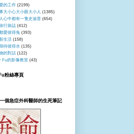
愛的工作
(2199)
事大小心大小眼大小人
(1385)
人心中都有一隻史迪普
(654)
旅行旅誌
(412)
都愛彼得兔
(393)
新生活
(158)
期待彼得水
(135)
物的對話
(122)
er Fu的影像教室
(43)
r Fu粉絲專頁
一個急症外科醫師的生死筆記