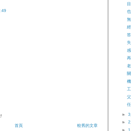
目
:49
也
無
經
答
失
感
再
老
關
機
工
父
任
►
!
►
首頁
較舊的文章
►