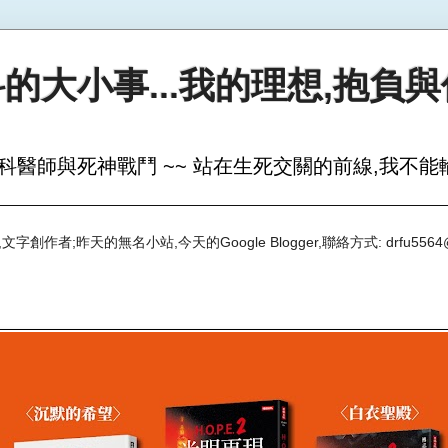
的大小事...我的理想,抱負
科醫師與死神戰鬥 ~~ 站在生死交關的前線,我不能輸
創作者;昨天的無名小站,今天的Google Blogger,聯絡方式: drfu5564