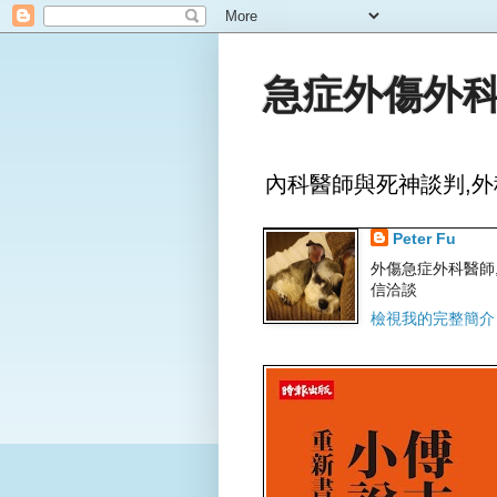
急症外傷外科
內科醫師與死神談判,外
Peter Fu
外傷急症外科醫師,文字
信洽談
檢視我的完整簡介