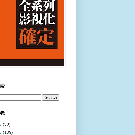
索
表
6
(90)
5
(139)