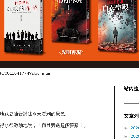
cts/0011041774?sloc=main
站內搜
地跟史迪普講述今天看到的景色。
文章列
得水很激動地說，「而且旁邊超多警察！」
►
202
►
202