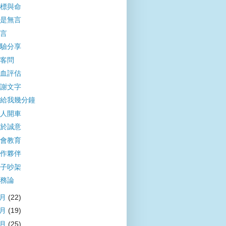
標與命
是無言
言
驗分享
客問
血評估
謝文字
給我幾分鐘
人開車
於誠意
會教育
作夥伴
子吵架
務論
3月
(22)
2月
(19)
1月
(25)