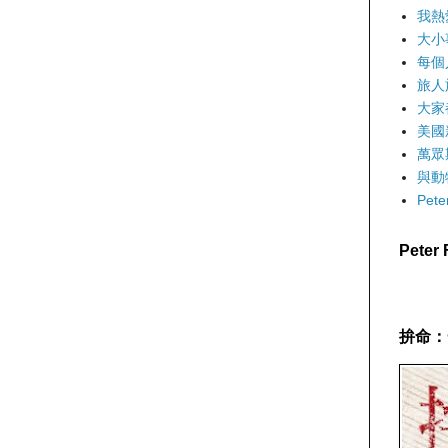
我熱
大小
每個
旅人
大家
美國
萬眾
與動
Pet
Pete
拚命：