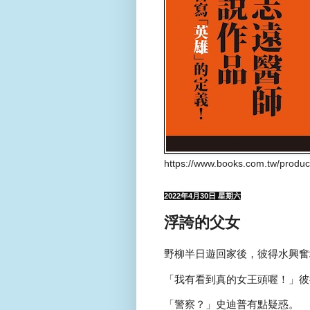
https://www.books.com.tw/produ
2022年4月30日 星期六
浮誇的父女
野柳半日遊回家後，彼得水興奮
「我有看到真的女王頭喔！」彼
「警察？」史迪普有點疑惑。