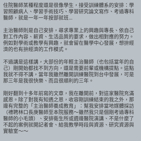
住院醫師某種程度還是很像學生，接受訓練體系的安排：學
習照顧病人、學習手術技巧、學習研究論文寫作、考過專科
醫師，就是一年一年按部就班...
主治醫師則是自己安排，尋求專業上的興趣與專長、依自己
對工作內容、薪資、生活品質的要求，做出相對應的努力。
例如對學術或教學有興趣，就會留在醫學中心發展，想拚經
濟的也有拚經濟的工作模式。
不過講是這樣講，大部份的年輕主治醫師（也包括當年的自
己）剛開始都找不到方向，還是需要前輩或機構提點。這點
我就不得不講，當年我雖然離開訓練醫院到台中發展，可是
那三年是我很快樂、而且很順利的三年。
剛好翻到十多年前寫的文章，我在離開前，對這家醫院充滿
感恩。除了對我有知遇之恩，收容剛訓練結束的我之外，那
邊有完整的「主治醫師養成教育」：幫我安排當地媒體採訪
（禮聘林口長庚醫師至本院服務～雖然我只是個剛考過專科
醫師的小毛頭）、安排衛生所或週邊醫院演講、不是什麼了
不起的案例就開記者會、給我教學時段與資源、研究資源與
實驗室～～