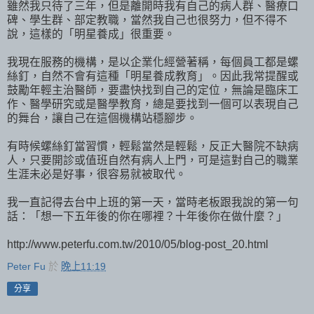
雖然我只待了三年，但是離開時我有自己的病人群、醫療口
碑、學生群、部定教職，當然我自己也很努力，但不得不
說，這樣的「明星養成」很重要。
我現在服務的機構，是以企業化經營著稱，每個員工都是螺
絲釘，自然不會有這種「明星養成教育」。因此我常提醒或
鼓勵年輕主治醫師，要盡快找到自己的定位，無論是臨床工
作、醫學研究或是醫學教育，總是要找到一個可以表現自己
的舞台，讓自己在這個機構站穩腳步。
有時候螺絲釘當習慣，輕鬆當然是輕鬆，反正大醫院不缺病
人，只要開診或值班自然有病人上門，可是這對自己的職業
生涯未必是好事，很容易就被取代。
我一直記得去台中上班的第一天，當時老板跟我說的第一句
話：「想一下五年後的你在哪裡？十年後你在做什麼？」
http://www.peterfu.com.tw/2010/05/blog-post_20.html
Peter Fu
於
晚上11:19
分享