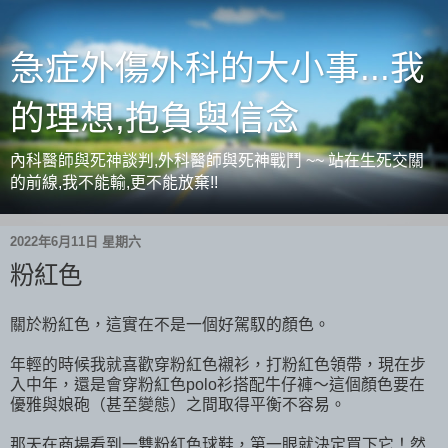
急症外傷外科的大小事...我
的理想,抱負與信念
內科醫師與死神談判,外科醫師與死神戰鬥 ~~ 站在生死交關
的前線,我不能輸,更不能放棄!!
2022年6月11日 星期六
粉紅色
關於粉紅色，這實在不是一個好駕馭的顏色。
年輕的時候我就喜歡穿粉紅色襯衫，打粉紅色領帶，現在步
入中年，還是會穿粉紅色polo衫搭配牛仔褲～這個顏色要在
優雅與娘砲（甚至變態）之間取得平衡不容易。
那天在商場看到一雙粉紅色球鞋，第一眼就決定買下它！然