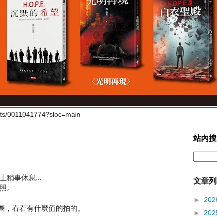
cts/0011041774?sloc=main
站內搜
稍事休息...
文章列
照。
►
202
繞一圈，看看有什麼值的拍的。
►
202