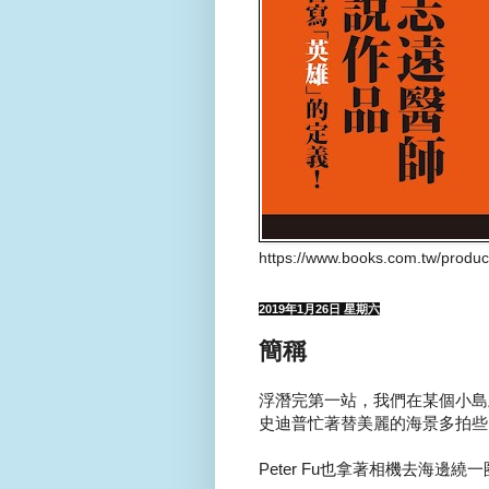
https://www.books.com.tw/produ
2019年1月26日 星期六
簡稱
浮潛完第一站，我們在某個小島上
史迪普忙著替美麗的海景多拍些
Peter Fu也拿著相機去海邊