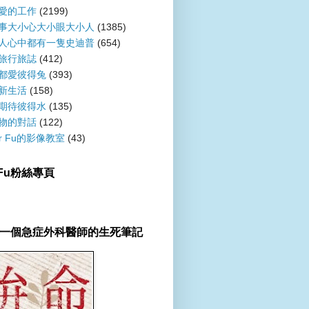
愛的工作
(2199)
事大小心大小眼大小人
(1385)
人心中都有一隻史迪普
(654)
旅行旅誌
(412)
都愛彼得兔
(393)
新生活
(158)
期待彼得水
(135)
物的對話
(122)
er Fu的影像教室
(43)
r Fu粉絲專頁
一個急症外科醫師的生死筆記