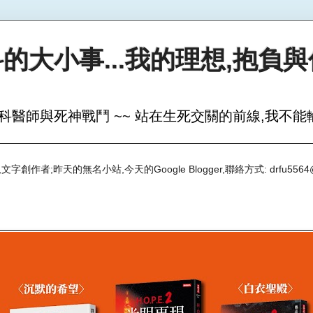
的大小事...我的理想,抱負
科醫師與死神戰鬥 ~~ 站在生死交關的前線,我不能輸
創作者;昨天的無名小站,今天的Google Blogger,聯絡方式: drfu5564