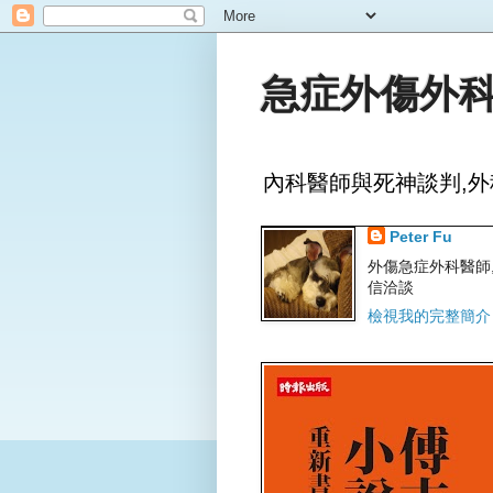
急症外傷外科
內科醫師與死神談判,外
Peter Fu
外傷急症外科醫師,文字
信洽談
檢視我的完整簡介