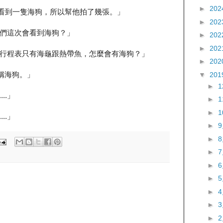
►
202
我剛看到一隻海狗，所以幫他拍了幾張。」
►
202
們這次會看到海狗？」
►
202
►
202
行程表只有海龜跟熱帶魚，怎麼會有海狗？」
►
202
稱海狗。」
▼
201
►
.....」
►
►
.....」
►
►
►
►
►
►
►
►