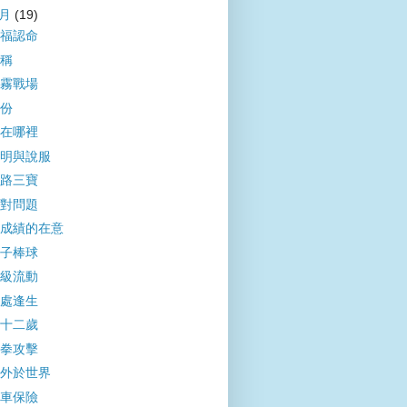
1月
(19)
福認命
稱
霧戰場
份
在哪裡
明與說服
路三寶
對問題
成績的在意
子棒球
級流動
處逢生
十二歲
拳攻擊
外於世界
車保險