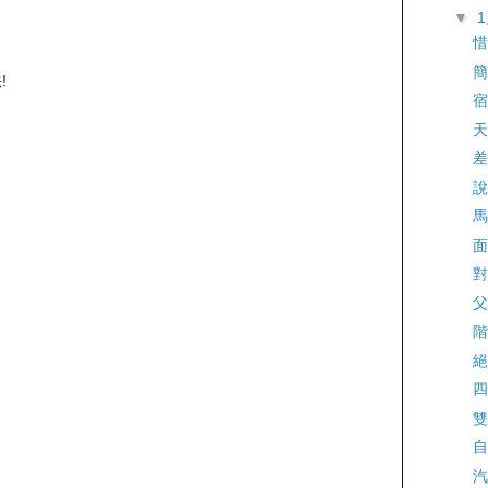
▼
惜
簡
!
宿
天
差
說
馬
面
對
父
階
絕
四
雙
自
汽