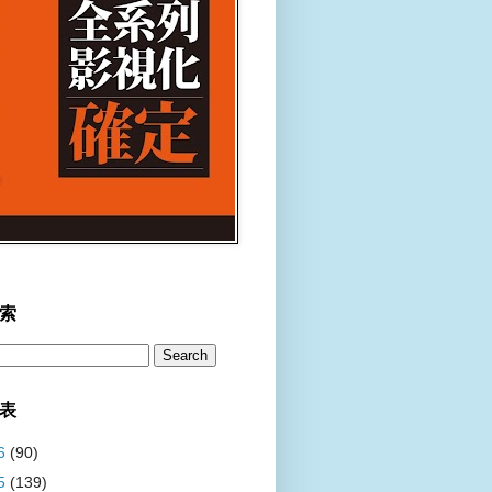
索
表
6
(90)
5
(139)