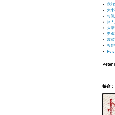
我熱
大小
每個
旅人
大家
美國
萬眾
與動
Pet
Pete
拚命：