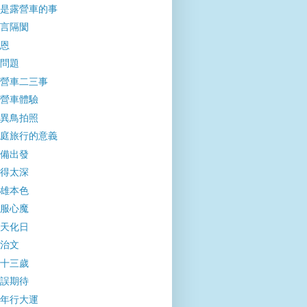
是露營車的事
言隔閡
恩
問題
營車二三事
營車體驗
異鳥拍照
庭旅行的意義
備出發
得太深
雄本色
服心魔
天化日
治文
十三歲
誤期待
年行大運