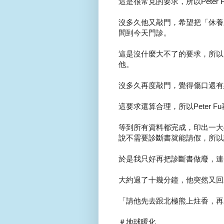
這是很常見的要求，所以Pete
沒多久他又敲門，希望把「休養
間到今天門診。
這是沒什麼大不了的要求，所以P
他。
沒多久再度敲門，覺得傷口還有
這要求還算合理，所以Peter 
等到所有資料都完成，印出一大
說不需要診斷書就能請假，所以
於是我只好再把診斷書做廢，連
大約過了十幾分鐘，他突然又回
「請他先去跟北極熊上炷香，再
＃地球暖化