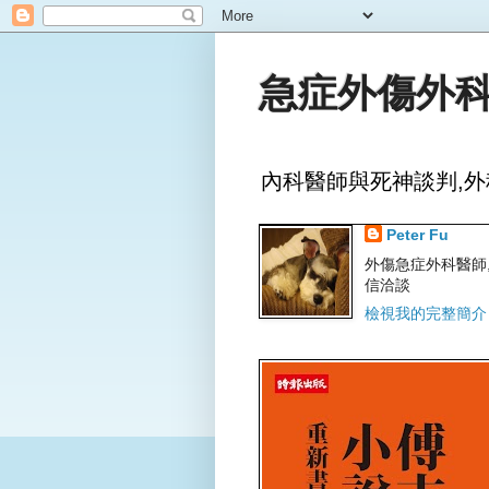
急症外傷外科
內科醫師與死神談判,外
Peter Fu
外傷急症外科醫師,文字
信洽談
檢視我的完整簡介