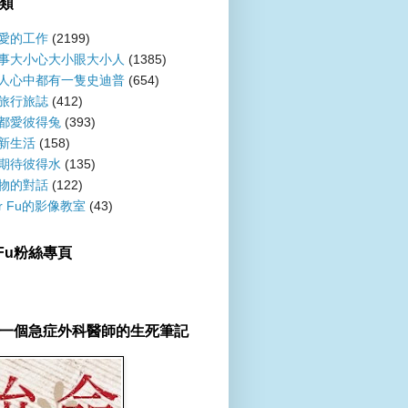
類
愛的工作
(2199)
事大小心大小眼大小人
(1385)
人心中都有一隻史迪普
(654)
旅行旅誌
(412)
都愛彼得兔
(393)
新生活
(158)
期待彼得水
(135)
物的對話
(122)
er Fu的影像教室
(43)
r Fu粉絲專頁
一個急症外科醫師的生死筆記