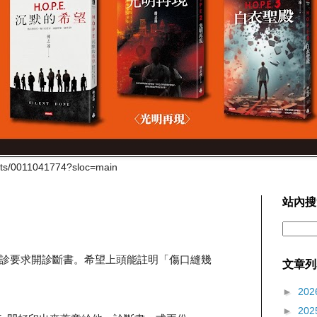
cts/0011041774?sloc=main
站內搜
診要求開診斷書。希望上頭能註明「傷口縫幾
文章列
►
202
►
202