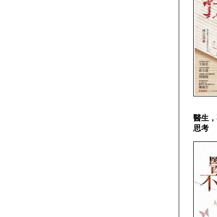
醫生，
思考