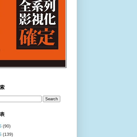
索
表
6
(90)
5
(139)