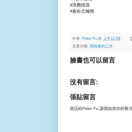
#浪費紙張
#索命北極熊
作者:
Peter Fu
於
上午11:59
文章分類:
我熱愛的工作
臉書也可以留言
沒有留言:
張貼留言
留話給Peter Fu,讓我知道你的看法