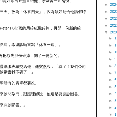
r Fu開好印出來蓋章給他，診斷書一式兩份。
►
202
►
202
三天」改為「休養四天」，因為剛好配合他請假時
►
202
►
202
eter Fu把舊的用碎紙機碎掉，再開一份新的給
▼
202
►
點痛，希望診斷書寫「休養一週」。
►
►
Fu再把原先那份碎掉，開了一份新的。
►
►
疊紙張表單交給他，他突然說：「算了！我們公司
診斷書我不要了！」
►
►
帶所有的表單都要改。
►
►
來診間敲門，跟護理師說，他還是要開診斷書。
►
來開診斷書。」
►
▼