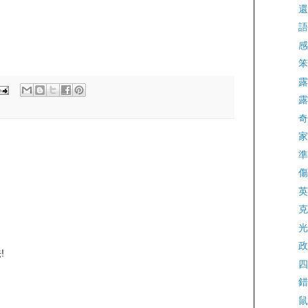
還
語
感
笨
露
露
奇
家
準
傷
英
克
光
政
!
四
錯
鼠