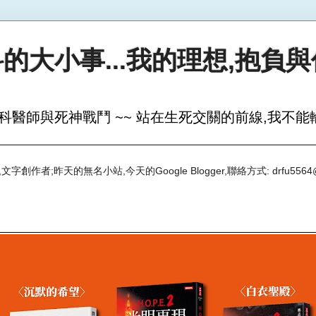
的大小事...我的理想,抱負
科醫師與死神戰鬥 ~~ 站在生死交關的前線,我不能輸
創作者;昨天的無名小站,今天的Google Blogger,聯絡方式: drfu5564