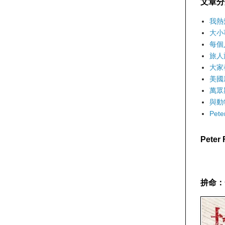
文章分
我熱
大小
每個
旅人
大家
美國
萬眾
與動
Pet
Pete
拚命：