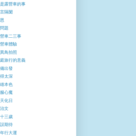
是露營車的事
言隔閡
恩
問題
營車二三事
營車體驗
異鳥拍照
庭旅行的意義
備出發
得太深
雄本色
服心魔
天化日
治文
十三歲
誤期待
年行大運