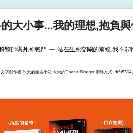
的大小事...我的理想,抱負
科醫師與死神戰鬥 ~~ 站在生死交關的前線,我不能輸
創作者;昨天的無名小站,今天的Google Blogger,聯絡方式: drfu5564