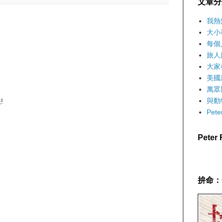
文章分
我熱
大小
每個
旅人
大家
美國
萬眾
與動
!
Pet
Pete
拚命：