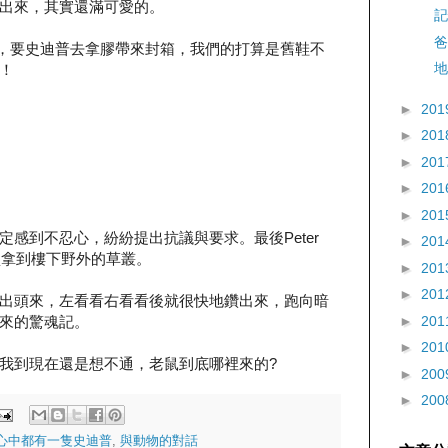
出來，其實還滿可愛的。
記
爸
上壓緊，要史迪普去拿膠帶來封箱，我們的打算是舊鞋不
地
！
►
201
►
201
►
201
►
201
►
201
感到不忍心，紛紛提出抗議與要求。最後Peter
►
201
盒拿到樓下野外的草叢。
►
201
►
201
出頭來，左看看右看看後就很快地鑽出來，跑向暗
►
201
來的驚魂記。
►
201
我到現在還是想不通，老鼠到底哪裡來的?
►
200
►
200
心中都有一隻史迪普
,
與動物的對話