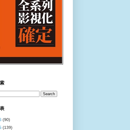
索
表
6
(90)
5
(139)