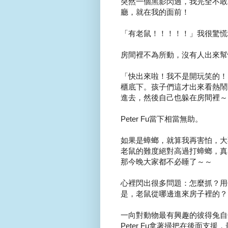
突然一個黑影閃過，我完全不敢
廳，就在我的面前！
「有老鼠！！！！！」我很驚慌
房間裡不為所動，沒有人出來幫
「快出來啦！我不是開玩笑的！」
櫃底下。孩子們這才出來看熱鬧
進去，然後自己也躲在房間裡～
Peter Fu當下相當無助。
如果是蟑螂，就算我再害怕，大
老鼠的難度絕對高過打蟑螂，真
那今晚大家都不必睡了～～
心裡閃出很多問題：怎麼抓？用
是，老鼠從哪邊進來房子裡的？
一向對動物最有興趣的彼得兔自
Peter Fu拿著掃把在後面