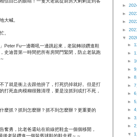
相信自己的眼睛！一隻大老鼠從廚房大剌剌走到客
►
202
►
202
地大喊。
►
202
►
202
忙。
▼
202
►
Peter Fu一邊嘶吼一邊跳起來，老鼠轉頭鑽進鞋
，史迪普第一時間把所有房間門緊閉，防止老鼠跑
►
～
►
►
►
不了就是衝上去跟他拚了，打死扔掉就好。但是打
►
的打死血肉模糊很難清理，要是沒抓到或打不死，
►
►
►
什麼抓？抓到怎麼辦？抓不到怎麼辦？更重要的
►
►
告奮勇，比老爸還站在前線把鞋盒一個個移開，
▼
支援，最後老鼠鑽進一個裝舊球鞋的鞋盒裡～～