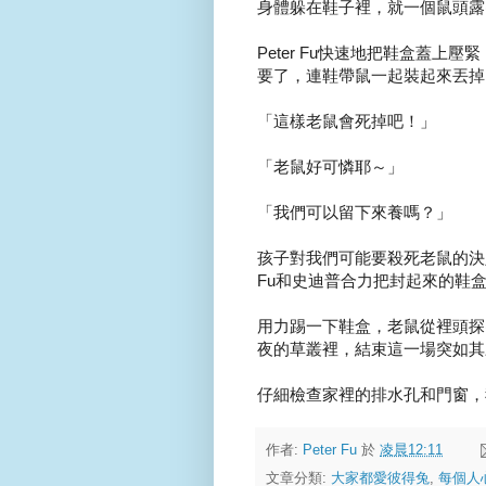
身體躲在鞋子裡，就一個鼠頭露
Peter Fu快速地把鞋盒蓋
要了，連鞋帶鼠一起裝起來丟掉
「這樣老鼠會死掉吧！」
「老鼠好可憐耶～」
「我們可以留下來養嗎？」
孩子對我們可能要殺死老鼠的決定
Fu和史迪普合力把封起來的鞋
用力踢一下鞋盒，老鼠從裡頭探
夜的草叢裡，結束這一場突如其
仔細檢查家裡的排水孔和門窗，
作者:
Peter Fu
於
凌晨12:11
文章分類:
大家都愛彼得兔
,
每個人