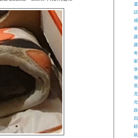
還
語
感
笨
露
露
奇
家
準
傷
英
克
光
政
四
錯
鼠