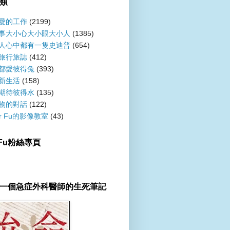
類
愛的工作
(2199)
事大小心大小眼大小人
(1385)
人心中都有一隻史迪普
(654)
旅行旅誌
(412)
都愛彼得兔
(393)
新生活
(158)
期待彼得水
(135)
物的對話
(122)
er Fu的影像教室
(43)
r Fu粉絲專頁
一個急症外科醫師的生死筆記