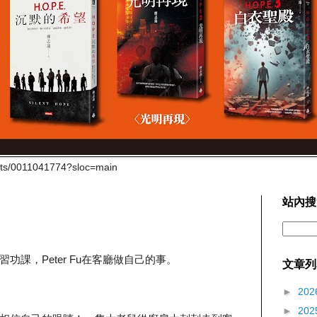
cts/0011041774?sloc=main
站內搜
課，Peter Fu在客廳做自己的事。
文章列
►
202
►
202