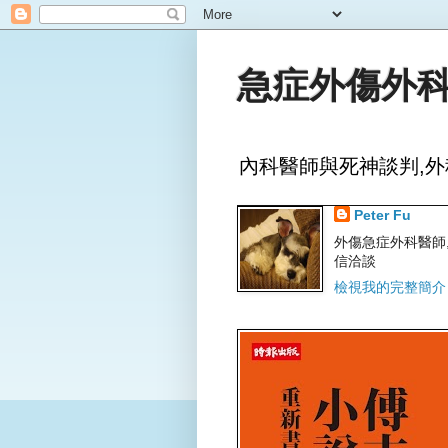
急症外傷外科
內科醫師與死神談判,外
Peter Fu
外傷急症外科醫師,文字
信洽談
檢視我的完整簡介