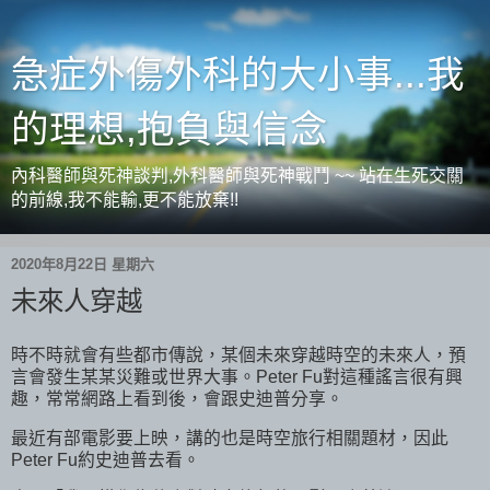
急症外傷外科的大小事...我
的理想,抱負與信念
內科醫師與死神談判,外科醫師與死神戰鬥 ~~ 站在生死交關
的前線,我不能輸,更不能放棄!!
2020年8月22日 星期六
未來人穿越
時不時就會有些都市傳說，某個未來穿越時空的未來人，預
言會發生某某災難或世界大事。Peter Fu對這種謠言很有興
趣，常常網路上看到後，會跟史迪普分享。
最近有部電影要上映，講的也是時空旅行相關題材，因此
Peter Fu約史迪普去看。