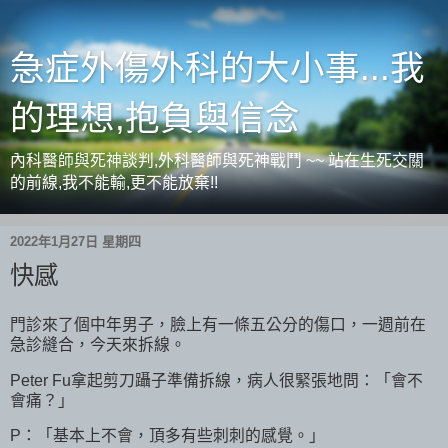
急症外傷外科的大小事...我
的理想,抱負與信念
內科醫師與死神談判,外科醫師與死神戰鬥 ~~ 站在生死交關
的前線,我不能輸,更不能放棄!!
2022年1月27日 星期四
快感
門診來了個中年男子，臉上有一條五公分的傷口，一週前在
急診縫合，今天來拆線。
Peter Fu拿起剪刀躡子準備拆線，病人很緊張地問：「會不
會痛？」
P：「基本上不會，頂多有些刺刺的感覺。」