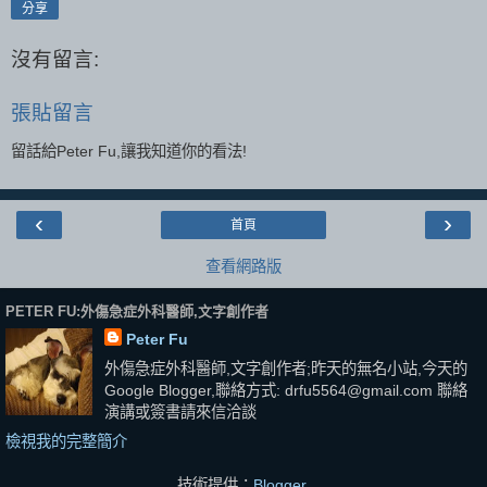
分享
沒有留言:
張貼留言
留話給Peter Fu,讓我知道你的看法!
‹
›
首頁
查看網路版
PETER FU:外傷急症外科醫師,文字創作者
Peter Fu
外傷急症外科醫師,文字創作者;昨天的無名小站,今天的
Google Blogger,聯絡方式: drfu5564@gmail.com 聯絡
演講或簽書請來信洽談
檢視我的完整簡介
技術提供：
Blogger
.