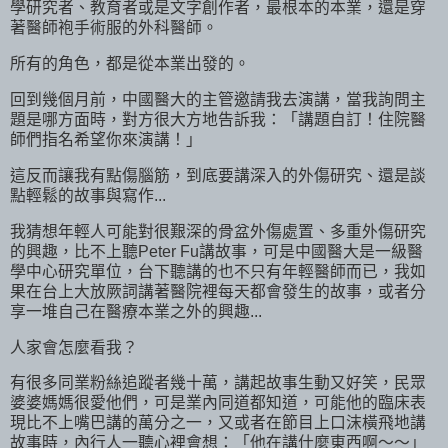
學研究者、教育者或是文字創作者，最根本的本業，還是穿
著醫師袍手術服的外科醫師。
所有的角色，都是從本業出發的。
回到幾個月前，中國醫大的主管邀請我去演講，當我詢問主
題是哪方面時，對方很大方地告訴我：「講題自訂！住院醫
師們指名希望你來演講！」
這反而讓我有點傷腦筋，到底要講深入的外傷研究、還是談
點輕鬆的故事與寫作...
我猜想年輕人可能對很艱深的骨盆外傷處置、多重外傷研究
的興趣，比不上聽Peter Fu講故事，可是中國醫大是一級醫
學中心研究單位，台下聽講的也不只有年輕醫師而已，我如
果在台上大放厥詞講著醫院裡每天都會發生的故事，或者分
享一堆自己在醫療本業之外的興趣...
人家會怎麼看我？
有很多同業粉絲追蹤者幾十萬，講起故事生動又好笑，民眾
婆婆媽媽很愛他們，可是業內同道都知道，可能他的臨床表
現比不上嘴巴講的萬分之一，又或者在節目上口沫橫飛地講
故事時，內行人一聽心裡會想：「他在講什麼東西啊～～」