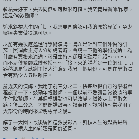
斜槓是好事，失去同儕認可就很可惜。我究竟是醫師/作家，
還是作家/醫師？
追求斜槓人生的前提，我需要同儕認可我的原始專業，至少
醫療專業做得還可以。
以前有幾次應邀進行學術演講，講題是針對某個外傷的研
究，照理說主持人介紹講者時，會講一下他的學術成績，為
什麼有資格來演講，可是主持人卻是向聽眾介紹Peter Fu，
而不是傅醫師或傅教授～～「接下來的講者是一位網紅.......」
雖然還是很感謝主持人注意到我另一個身份，可是在學術場
合有點令人五味雜陳。
前幾天的演講，我用了前三分之二，快速地把自己的學術歷
程談了一下，鼓勵年輕醫師，一個以前不愛讀書常被唸的學
生住院醫師，在某個轉捩點也可以改變，然後走上學術之
路；後三分之一才開始講故事、談寫作、談斜槓～當我用了
大部份的時間來證明專業之後...
講了一大圈，最後繞回這張投影片，斜槓人生的起點是醫
療，斜槓人生的前題是同儕認同。