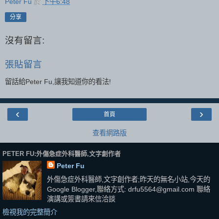
Peter Fu
於
下午6:48
分享
沒有留言:
張貼留言
留話給Peter Fu,讓我知道你的看法!
‹
›
首頁
查看網路版
PETER FU:外傷急症外科醫師,文字創作者
Peter Fu
外傷急症外科醫師,文字創作者;昨天的無名小站,今天的
Google Blogger,聯絡方式: drfu5564@gmail.com 聯絡
演講或簽書請來信洽談
檢視我的完整簡介