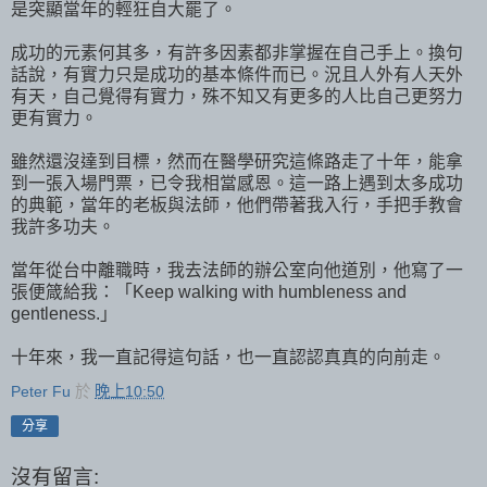
是突顯當年的輕狂自大罷了。
成功的元素何其多，有許多因素都非掌握在自己手上。換句
話說，有實力只是成功的基本條件而已。況且人外有人天外
有天，自己覺得有實力，殊不知又有更多的人比自己更努力
更有實力。
雖然還沒達到目標，然而在醫學研究這條路走了十年，能拿
到一張入場門票，已令我相當感恩。這一路上遇到太多成功
的典範，當年的老板與法師，他們帶著我入行，手把手教會
我許多功夫。
當年從台中離職時，我去法師的辦公室向他道別，他寫了一
張便箴給我：「Keep walking with humbleness and
gentleness.」
十年來，我一直記得這句話，也一直認認真真的向前走。
Peter Fu
於
晚上10:50
分享
沒有留言: