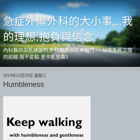
急症外傷外科的大小事...我
的理想,抱負與信念
內科醫師與死神談判,外科醫師與死神戰鬥 ~~ 站在生死交關
的前線,我不能輸,更不能放棄!!
2019年12月25日 星期三
Humbleness