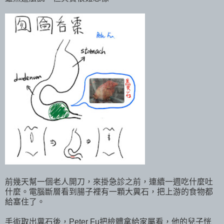
前幾天幫一個老人開刀，來掛急診之前，連續一週吃什麼吐
什麼。電腦斷層看到腸子裡有一顆大糞石，把上游的食物都
給塞住了。
手術取出糞石後，Peter Fu把檢體拿給家屬看，他的兒子恍