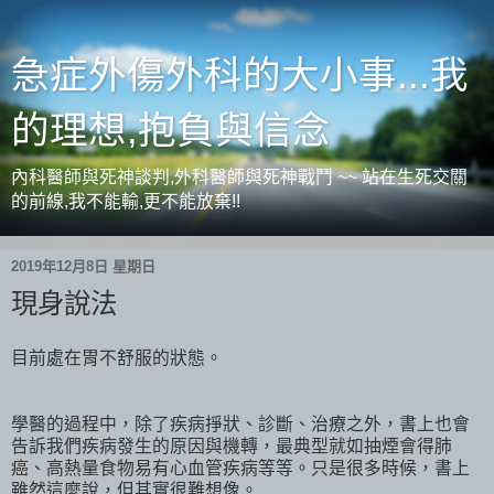
急症外傷外科的大小事...我
的理想,抱負與信念
內科醫師與死神談判,外科醫師與死神戰鬥 ~~ 站在生死交關
的前線,我不能輸,更不能放棄!!
2019年12月8日 星期日
現身說法
目前處在胃不舒服的狀態。
學醫的過程中，除了疾病掙狀、診斷、治療之外，書上也會
告訴我們疾病發生的原因與機轉，最典型就如抽煙會得肺
癌、高熱量食物易有心血管疾病等等。只是很多時候，書上
雖然這麼說，但其實很難想像。