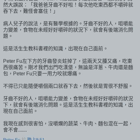
然大誤說：「我爸爸牙齒不好啦！每次他吃東西都不嚼碎就
吞下去，難怪會塞住！」
病人兒子的說法，是有醫學根據的。牙齒不好的人，咀嚼能
力變差，食物在未經好好嚼碎的狀況下，就會有後端消化問
題。
這是活生生教科書裡的知識，出現在自己面前。
Peter Fu左下方的牙齒發炎蛀掉了，這兩天又腫又痛，吃東
西很痛苦。剛才我們出門吃漢堡，無論是洋蔥、牛肉還是麵
包，Peter Fu只要一用力咬就爆痛。
不得已只能隨便嚼個兩口就吞下去，然後就是胃很不舒服。
牙齒不好的人，咀嚼能力變差，食物在未經好好嚼碎的狀況
下，就會有後端消化問題。這是活生生教科書裡的知識，出
現在自己面前。
我現在感到很害怕，沒嚼爛的蔬菜、牛肉、麵包混在一起，
會不會.......
Peter Fu
於
晚上9:51