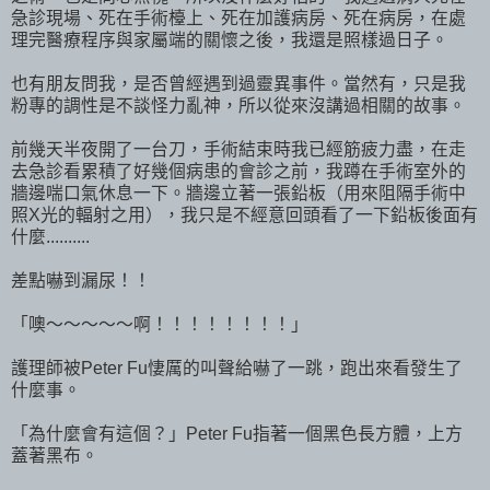
急診現場、死在手術檯上、死在加護病房、死在病房，在處
理完醫療程序與家屬端的關懷之後，我還是照樣過日子。
也有朋友問我，是否曾經遇到過靈異事件。當然有，只是我
粉專的調性是不談怪力亂神，所以從來沒講過相關的故事。
前幾天半夜開了一台刀，手術結束時我已經筋疲力盡，在走
去急診看累積了好幾個病患的會診之前，我蹲在手術室外的
牆邊喘口氣休息一下。牆邊立著一張鉛板（用來阻隔手術中
照X光的輻射之用），我只是不經意回頭看了一下鉛板後面有
什麼..........
差點嚇到漏尿！！
「噢～～～～～啊！！！！！！！！」
護理師被Peter Fu悽厲的叫聲給嚇了一跳，跑出來看發生了
什麼事。
「為什麼會有這個？」Peter Fu指著一個黑色長方體，上方
蓋著黑布。