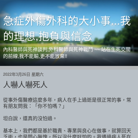
急症外傷外科的大小事...我
的理想,抱負與信念
內科醫師與死神談判,外科醫師與死神戰鬥 ~~ 站在生死交關
的前線,我不能輸,更不能放棄!!
2022年3月26日 星期六
人嚇人嚇死人
從事外傷醫療這麼多年，病人在手上過逝是很正常的事，常
有朋友問我：「你不怕嗎？」
坦白說，還真的沒怕過。
基本上，我們都是基於職責、專業與良心在做事，就算回天
乏術，也是問心無愧，所以沒什麼好怕的。我遇過病人死在