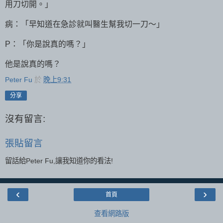
用刀切開。」
病：「早知道在急診就叫醫生幫我切一刀～」
P：「你是說真的嗎？」
他是說真的嗎？
Peter Fu
於
晚上9:31
分享
沒有留言:
張貼留言
留話給Peter Fu,讓我知道你的看法!
‹
›
首頁
查看網路版