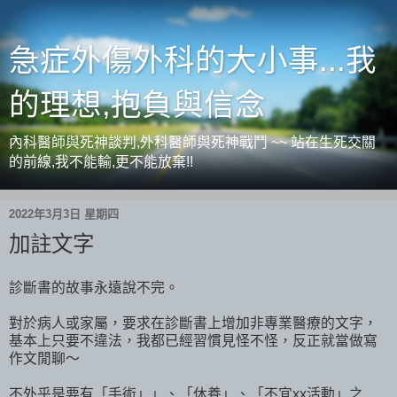
急症外傷外科的大小事...我
的理想,抱負與信念
內科醫師與死神談判,外科醫師與死神戰鬥 ~~ 站在生死交關
的前線,我不能輸,更不能放棄!!
2022年3月3日 星期四
加註文字
診斷書的故事永遠說不完。
對於病人或家屬，要求在診斷書上增加非專業醫療的文字，
基本上只要不違法，我都已經習慣見怪不怪，反正就當做寫
作文閒聊～
不外乎是要有「手術」」、「休養」、「不宜xx活動」之